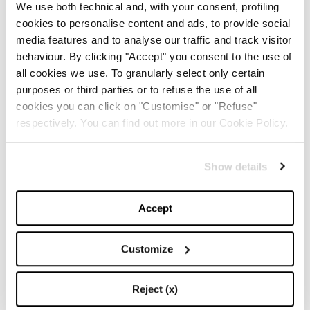
We use both technical and, with your consent, profiling
cookies to personalise content and ads, to provide social
media features and to analyse our traffic and track visitor
behaviour. By clicking "Accept" you consent to the use of
all cookies we use. To granularly select only certain
purposes or third parties or to refuse the use of all
cookies you can click on "Customise" or "Refuse"
respectively. You can find out more in our Cookie Policy.
1
/
4
Show details
Anche il posizionamento della collezione sottolinea il
Accept
carattere esclusivo del progetto: con prezzi che si
Customize
collocano nella fascia alta della profumeria di lusso,
queste fragranze diventano oggetti da collezione,
Reject (x)
simboli di una raffinatezza che non rinuncia a essere