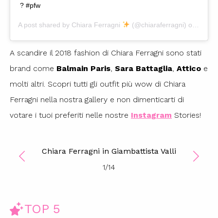
? #pfw
A post shared by
Chiara Ferragni
(@chiaraferragni) on
Sep 2
A scandire il 2018 fashion di Chiara Ferragni sono stati
brand come
Balmain Paris
,
Sara Battaglia
,
Attico
e
molti altri. Scopri tutti gli outfit più wow di Chiara
Ferragni nella nostra gallery e non dimenticarti di
votare i tuoi preferiti nelle nostre
Instagram
Stories!
Chiara Ferragni in Giambattista Valli
1
/
14
TOP 5