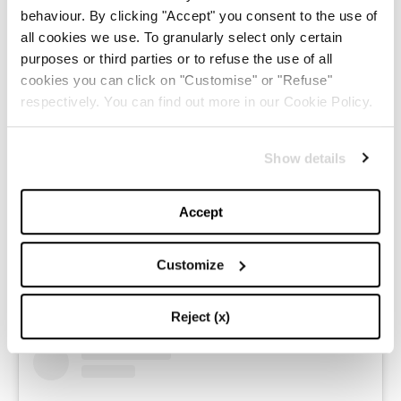
Before the Christmas parade in a @giambattistavalliparis
behaviour. By clicking "Accept" you consent to the use of
all cookies we use. To granularly select only certain
haute couture dress
#SuppliedByGiambattistaValli
purposes or third parties or to refuse the use of all
A post shared by
Chiara Ferragni
(@chiaraferragni) on
Nov 1
cookies you can click on "Customise" or "Refuse"
respectively. You can find out more in our Cookie Policy.
Come sempre, le
fashion week
rappresentano per
Chiara la migliore occasione per mettere alla prova il
Show details
suo senso della moda e sfoderare outfit davvero
indimenticabili. Le fashion week dello scorso
Accept
settembre sono state forse quelle che ricorderemo
Customize
maggiormente grazie agli splendidi outfit firmati
Jacquemus, Jeremy Scott
e
Christian Dior
.
Reject (x)