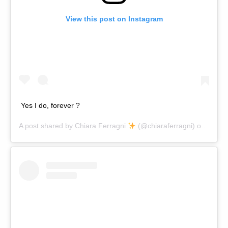
View this post on Instagram
Yes I do, forever ?
A post shared by
Chiara Ferragni
(@chiaraferragni) on
Sep 1