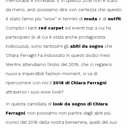
memorabili e incredibili. E in questo 2018 non è stato
da meno, anzi: possiamo dire con certezza che questo
è stato l’anno più “wow” in termini di
moda
e di
outfit
.
Complici i tanti
red carpet
ed eventi top a cui ha
partecipato (e di cui è stata anche protagonista
indiscussa), sono tantissimi gli
abiti da sogno
che
Chiara Ferragni ha indossato in questi dodici mesi.
Mentre attendiamo l’inizio del 2019, che ci regalerà
nuovi e imperdibili fashion moment, vi va di
ripercorrere con noi il
2018 di Chiara Ferragni
attraverso i suoi wow look?
In questa carrellata di
look da sogno di Chiara
Ferragni
, non possiamo non partire dagli abiti più
iconici del 2018 della nostra beniamina, quelli del suo