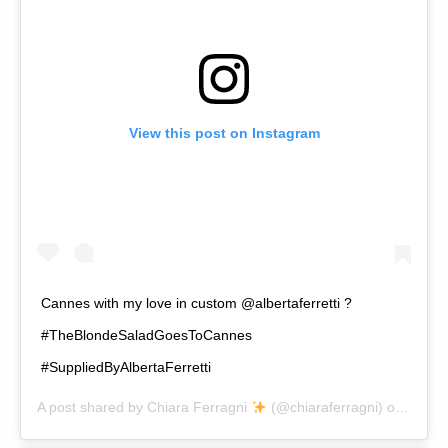
View this post on Instagram
Cannes with my love in custom @albertaferretti ?
#TheBlondeSaladGoesToCannes
#SuppliedByAlbertaFerretti
A post shared by
Chiara Ferragni
(@chiaraferragni) on
May 1