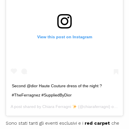
View this post on Instagram
Second @dior Haute Couture dress of the night ?
#TheFerragnez #SuppliedByDior
A post shared by
Chiara Ferragni
(@chiaraferragni) on
Sep 2
Sono stati tanti gli eventi esclusivi e i
red carpet
che