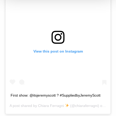
View this post on Instagram
First show: @itsjeremyscott ? #SuppliedbyJeremyScott
A post shared by
Chiara Ferragni
(@chiaraferragni) on
Sep 7