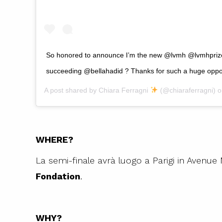
So honored to announce I’m the new @lvmh @lvmhpri
succeeding @bellahadid ? Thanks for such a huge oppo
A post shared by
Chiara Ferragni
(@chiaraferragni) 
WHERE?
La semi-finale avrà luogo a Parigi in Avenue
Fondation
.
WHY?