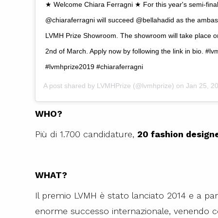
★ Welcome Chiara Ferragni ★ For this year's semi-final
@chiaraferragni will succeed @bellahadid as the ambas
LVMH Prize Showroom. The showroom will take place on
2nd of March. Apply now by following the link in bio. #lv
#lvmhprize2019 #chiaraferragni
A post shared by
LVMHPrize
(@lvmhprize) on
Jan 25, 201
WHO?
Più di 1.700 candidature,
20 fashion design
WHAT?
Il premio LVMH è stato lanciato 2014 e a par
enorme successo internazionale, venendo co