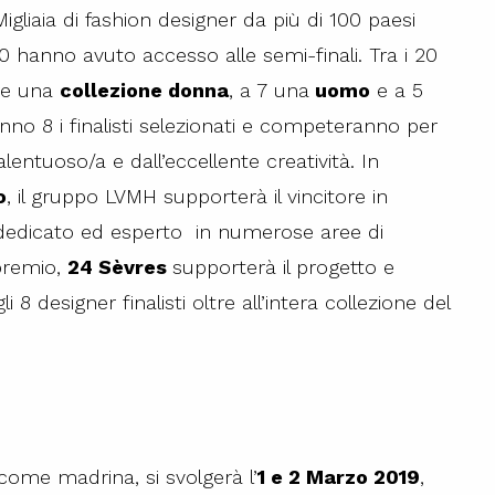
igliaia di fashion designer da più di 100 paesi
 hanno avuto accesso alle semi-finali. Tra i 20
are una
collezione donna
, a 7 una
uomo
e a 5
no 8 i finalisti selezionati e competeranno per
alentuoso/a e dall’eccellente creatività. In
o
, il gruppo LVMH supporterà il vincitore in
m dedicato ed esperto in numerose aree di
 premio,
24 Sèvres
supporterà il progetto e
8 designer finalisti oltre all’intera collezione del
come madrina, si svolgerà l’
1 e 2 Marzo 2019
,