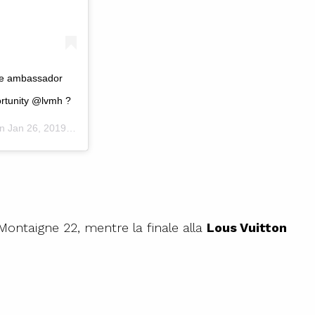
ze ambassador
rtunity @lvmh ?
on
Jan 26, 2019 at 6:21am PST
 Montaigne 22, mentre la finale alla
Lous Vuitton