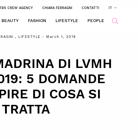
TBS CREW AGENCY
CHIARA FERRAGNI
CONTATTI
IT
BEAUTY
FASHION
LIFESTYLE
PEOPLE
RRAGNI
,
LIFESTYLE
- March 1, 2019
MADRINA DI LVMH
019: 5 DOMANDE
PIRE DI COSA SI
TRATTA