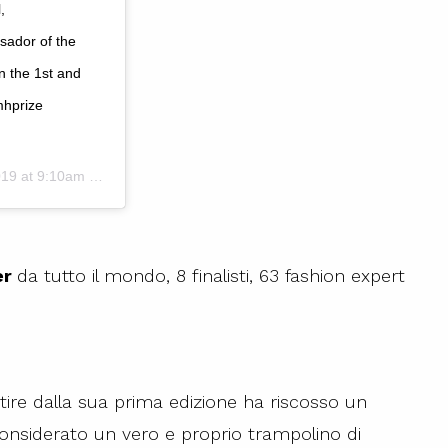
,
sador of the
 the 1st and
mhprize
9 at 9:10am PST
er
da tutto il mondo, 8 finalisti, 63 fashion expert
tire dalla sua prima edizione ha riscosso un
nsiderato un vero e proprio trampolino di