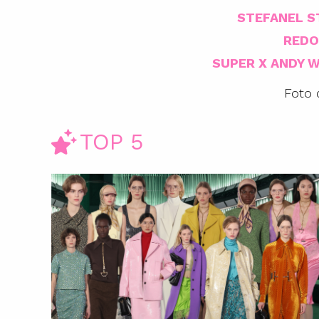
STEFANEL S
REDO
SUPER X ANDY 
Foto 
TOP 5