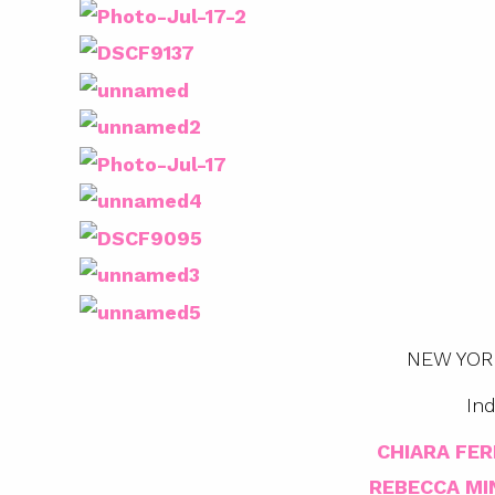
NEW YORK
In
CHIARA FER
REBECCA MI