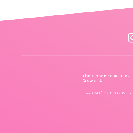
The Blonde Salad TBS
Crew s.r.l.
P.IVA (VAT) 07310020966