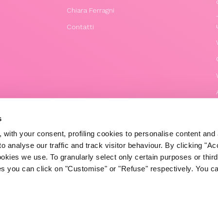
Chiara Ferragni
Contatti
s
 with your consent, profiling cookies to personalise content and 
o analyse our traffic and track visitor behaviour. By clicking "A
ookies we use. To granularly select only certain purposes or third 
ies you can click on "Customise" or "Refuse" respectively. You c
© 2020 The Blonde Salad TBS Crew s.r.l.
P.IVA (VAT) 07310020966
POWERED BY TRIBOO