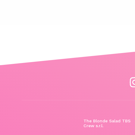
The Blonde Salad TBS
Crew s.r.l.