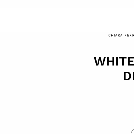
CHIARA FER
WHITE
D