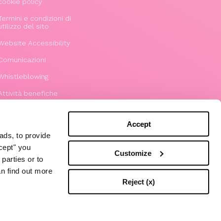
cookie policy
Termini e condizioni di
utilizzo del sito
Website Accessibility
Comunicazioni
Whistleblowing
Attività benefiche
Modello 231
Accept
ads, to provide
ccept" you
Customize
parties or to
an find out more
Reject (x)