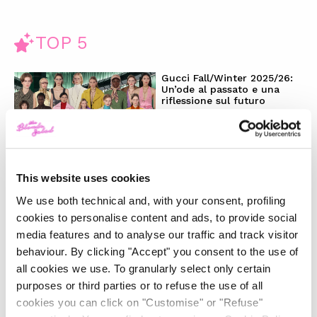
TOP 5
Gucci Fall/Winter 2025/26:
Un’ode al passato e una
riflessione sul futuro
-
FASHION
FEBRUARY 28, 2025
This website uses cookies
La magia del Natale e la
nostra wishlist per i regali
We use both technical and, with your consent, profiling
perfetti
cookies to personalise content and ads, to provide social
media features and to analyse our traffic and track visitor
-
LIFESTYLE
DECEMBER 4, 2024
behaviour. By clicking "Accept" you consent to the use of
all cookies we use. To granularly select only certain
Il trend ‘Wicked’: moda e
purposes or third parties or to refuse the use of all
beauty raccontano uno stile
cookies you can click on "Customise" or "Refuse"
magico