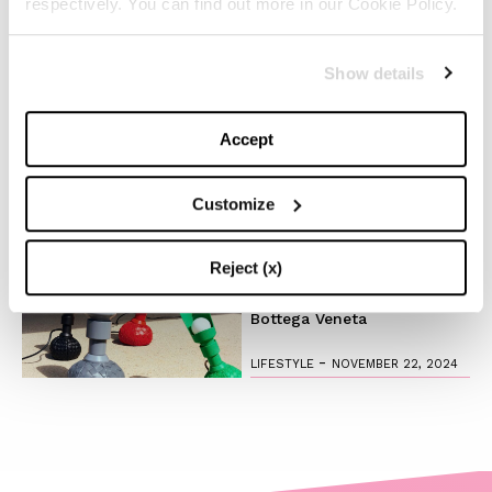
respectively. You can find out more in our Cookie Policy.
-
LIFESTYLE
NOVEMBER 28, 2024
Show details
Anche quest’anno Louis
Vuitton accende la magia
Accept
del Natale
-
Customize
FASHION
NOVEMBER 27, 2024
Il fascino del design
Reject (x)
timeless: l’iconica lampada
di Flos creata in collab con
Bottega Veneta
-
LIFESTYLE
NOVEMBER 22, 2024