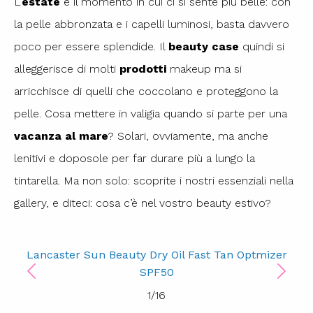
L’
estate
è il momento in cui ci si sente più belle: con
la pelle abbronzata e i capelli luminosi, basta davvero
poco per essere splendide. Il
beauty case
quindi si
alleggerisce di molti
prodotti
makeup ma si
arricchisce di quelli che coccolano e proteggono la
pelle. Cosa mettere in valigia quando si parte per una
vacanza al mare
? Solari, ovviamente, ma anche
lenitivi e doposole per far durare più a lungo la
tintarella. Ma non solo: scoprite i nostri essenziali nella
gallery, e diteci: cosa c’è nel vostro beauty estivo?
Lancaster Sun Beauty Dry Oil Fast Tan Optmizer
Cl
SPF50
1
/
16