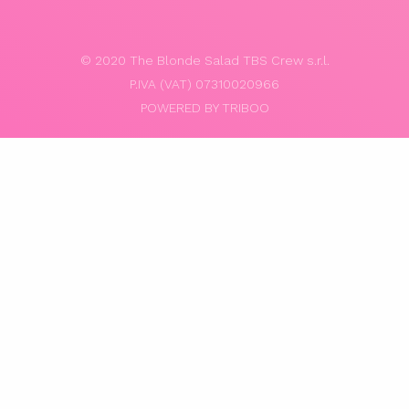
© 2020 The Blonde Salad TBS Crew s.r.l.
P.IVA (VAT) 07310020966
POWERED BY TRIBOO