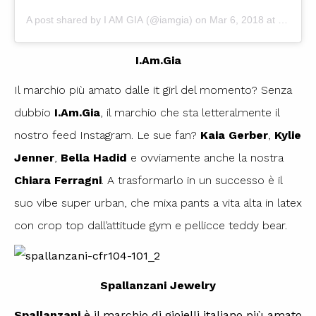
A post shared by
I AM GIA
(@iamgia) on
Mar 6, 2018 at 1:53pm PST
I.Am.Gia
Il marchio più amato dalle it girl del momento? Senza
dubbio
I.Am.Gia
, il marchio che sta letteralmente il
nostro feed Instagram. Le sue fan?
Kaia Gerber
,
Kylie
Jenner
,
Bella Hadid
e ovviamente anche la nostra
Chiara Ferragni
. A trasformarlo in un successo è il
suo vibe super urban, che mixa pants a vita alta in latex
con crop top dall’attitude gym e pellicce teddy bear.
Spallanzani Jewelry
Spallanzani
è il marchio di gioielli italiano più amato