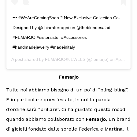
••• #WeAreComingSoon ? New Exclusive Collection Co-
Designed by @chiaraferragni on @theblondesalad
#FEMARJO #sistersister #Accessories
#handmadejewelry #madeinitaly
A post shared by
FEMARJO®JEWELS
(@femarjo) on
Apr 10, 2018 at 10:08am PDT
Femarjo
Tutte noi abbiamo bisogno di un po’ di “bling-bling”.
E in particolare quest’estate, in cui la parola
d’ordine sarà “brillare”. Ci ha guidato questo mood
quando abbiamo collaborato con
Femarjo
, un brand
di gioielli fondato dalle sorelle Federica e Martina. Il