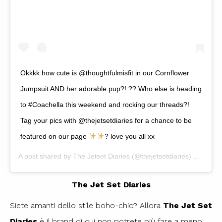
Okkkk how cute is @thoughtfulmisfit in our Cornflower
Jumpsuit AND her adorable pup?! ?? Who else is heading
to #Coachella this weekend and rocking our threads?!
Tag your pics with @thejetsetdiaries for a chance to be
featured on our page
? love you all xx
A post shared by
The Jetset Diaries
(@thejetsetdiaries) on
Apr 1
The Jet Set Diaries
Siete amanti dello stile boho-chic? Allora
The Jet Set
Diaries
è il brand di cui non potrete più fare a meno.