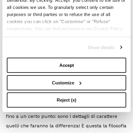
behaviour. By clicking "Accept" you consent to the use of
View this post on Instagram
all cookies we use. To granularly select only certain
purposes or third parties or to refuse the use of all
cookies you can click on "Customise" or "Refuse"
respectively. You can find out more in our Cookie Policy.
Show details
Horns on horns on horns? #westcoast . . . . #jewelry
Accept
#trendyjewelry #celebritiesjewelry #layers
A post shared by
West Coast
(@westcoastbysara) on
Apr 9, 2018 at 10:09am PDT
Customize
West Coast by Sara
Reject (x)
I gioielli da indossare nell’estate 2018? Minimal, ma
fino a un certo punto: sono i dettagli di carattere
quelli che faranno la differenza! È questa la filosofia