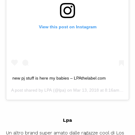
View this post on Instagram
new pj stuff is here my babies – LPAthelabel.com
A post shared by
LPA
(@lpa) on
Mar 13, 2018 at 8:16am PDT
Lpa
Un altro brand super amato dalle ragazze cool di Los