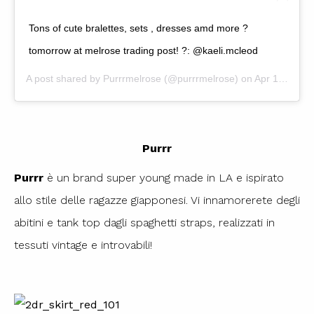
Tons of cute bralettes, sets , dresses amd more ?
tomorrow at melrose trading post! ?: @kaeli.mcleod
A post shared by
Purrrmelrose
(@purrrmelrose) on
Apr 14, 2018 at 9:02am PDT
Purrr
Purrr
è un brand super young made in LA e ispirato
allo stile delle ragazze giapponesi. Vi innamorerete degli
abitini e tank top dagli spaghetti straps, realizzati in
tessuti vintage e introvabili!