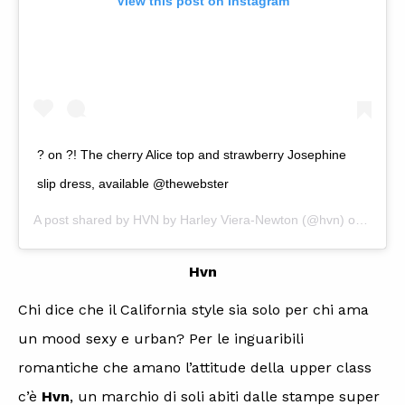
View this post on Instagram
? on ?! The cherry Alice top and strawberry Josephine
slip dress, available @thewebster
A post shared by
HVN by Harley Viera-Newton
(@hvn) on
Apr 8,
Hvn
Chi dice che il California style sia solo per chi ama
un mood sexy e urban? Per le inguaribili
romantiche che amano l’attitude della upper class
c’è
Hvn
, un marchio di soli abiti dalle stampe super