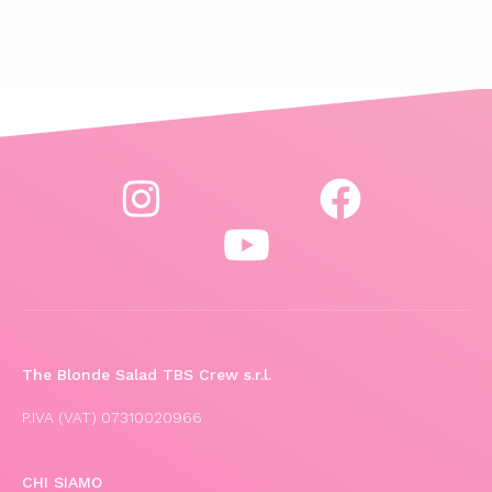
The Blonde Salad TBS Crew s.r.l.
P.IVA (VAT) 07310020966
CHI SIAMO