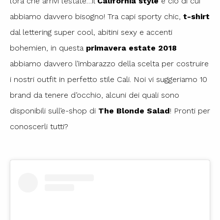
l’ora che arrivi l’estate…il
California style
è ciò di cui
abbiamo davvero bisogno! Tra capi sporty chic,
t-shirt
dal lettering super cool, abitini sexy e accenti
bohemien, in questa
primavera estate 2018
abbiamo davvero l’imbarazzo della scelta per costruire
i nostri outfit in perfetto stile Cali. Noi vi suggeriamo 10
brand da tenere d’occhio, alcuni dei quali sono
disponibili sull’e-shop di
The Blonde Salad
! Pronti per
conoscerli tutti?