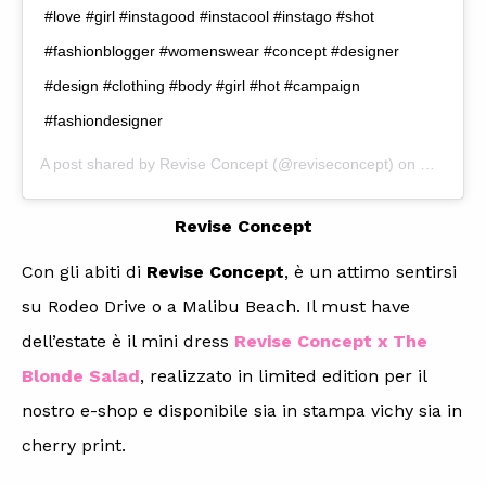
#love #girl #instagood #instacool #instago #shot
#fashionblogger #womenswear #concept #designer
#design #clothing #body #girl #hot #campaign
#fashiondesigner
A post shared by
Revise Concept
(@reviseconcept) on
Mar 1, 2
Revise Concept
Con gli abiti di
Revise Concept
, è un attimo sentirsi
su Rodeo Drive o a Malibu Beach. Il must have
dell’estate è il mini dress
Revise Concept x The
Blonde Salad
, realizzato in limited edition per il
nostro e-shop e disponibile sia in stampa vichy sia in
cherry print.