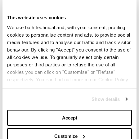
This website uses cookies
We use both technical and, with your consent, profiling
cookies to personalise content and ads, to provide social
media features and to analyse our traffic and track visitor
1
/
9
behaviour. By clicking "Accept" you consent to the use of
all cookies we use. To granularly select only certain
Nella collezione di piccola pelletteria ci sono
purposes or third parties or to refuse the use of all
cookies you can click on "Customise" or "Refuse"
portafogli
, in versione rettangolare, tonda e
respectively. You can find out more in our Cookie Policy.
mezzaluna con micro tracolla;
custodie
multifunzionali
dotate di
porta carte,
cover
per il
Show details
telefono, tasche e
scomparti
per contenere tutti i
must-have quotidiani. Un ritorno all’
essenziale
che
Accept
inneggia ad un’eleganza irresistibilmente moderna e ad
un comfort adatto alle esigenze della vita di tutti i
Customize