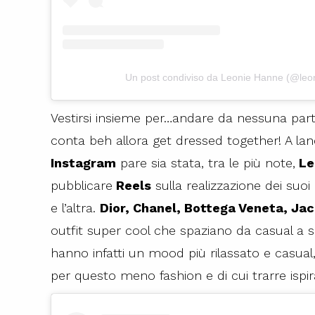
Un post condiviso da Leonie Hanne (@leo
Vestirsi insieme per…andare da nessuna parte
conta beh allora get dressed together! A lanc
Instagram
pare sia stata, tra le più note,
Le
pubblicare
Reels
sulla realizzazione dei suoi
e l’altra.
Dior, Chanel, Bottega Veneta, J
outfit super cool che spaziano da casual a su
hanno infatti un mood più rilassato e casu
per questo meno fashion e di cui trarre ispir