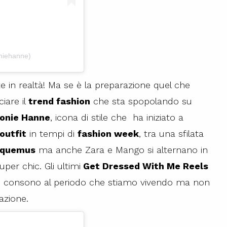
niehanne)
 in realtà! Ma se è la preparazione quel che
iare il
trend fashion
che sta spopolando su
onie Hanne
, icona di stile che
ha iniziato a
outfit
in tempi di
fashion week
, tra una sfilata
acquemus
ma anche Zara e Mango si alternano in
per chic. Gli ultimi
Get Dressed With Me Reels
al, consono al periodo che stiamo vivendo ma non
azione.