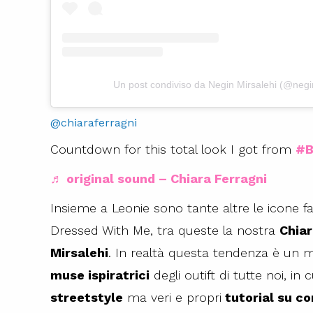
Un post condiviso da Negin Mirsalehi (@negi
@chiaraferragni
Countdown for this total look I got from
#B
♬ original sound – Chiara Ferragni
Insieme a Leonie sono tante altre le icone f
Dressed With Me, tra queste la nostra
Chiar
Mirsalehi
. In realtà questa tendenza è u
muse ispiratrici
degli outift di tutte noi, in 
streetstyle
ma veri e propri
tutorial su co