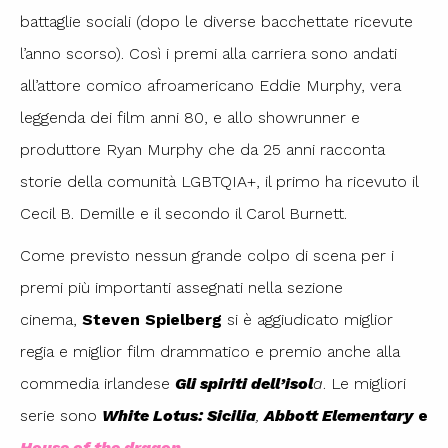
battaglie sociali (dopo le diverse bacchettate ricevute
l’anno scorso). Così i premi alla carriera sono andati
all’attore comico afroamericano Eddie Murphy, vera
leggenda dei film anni 80, e allo showrunner e
produttore Ryan Murphy che da 25 anni racconta
storie della comunità LGBTQIA+, il primo ha ricevuto il
Cecil B. Demille e il secondo il Carol Burnett.
Come previsto nessun grande colpo di scena per i
premi più importanti assegnati nella sezione
cinema,
Steven Spielberg
si è aggiudicato miglior
regia e miglior film drammatico e premio anche alla
commedia irlandese
Gli spiriti dell’isol
a
. Le migliori
serie sono
White Lotus: Sicilia
,
Abbott Elementary
e
House of the dragon
.