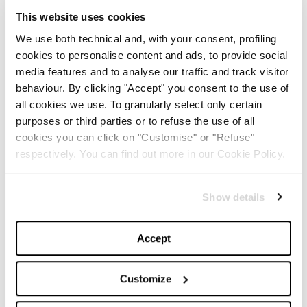
This website uses cookies
We use both technical and, with your consent, profiling
Best Original Score
cookies to personalise content and ads, to provide social
media features and to analyse our traffic and track visitor
Justin Hurwitz,
Babylon
behaviour. By clicking "Accept" you consent to the use of
all cookies we use. To granularly select only certain
purposes or third parties or to refuse the use of all
Best Screenplay
cookies you can click on "Customise" or "Refuse"
respectively. You can find out more in our Cookie Policy.
Martin McDonagh,
The Banshees of Inisherin
Show details
Best Animated Feature
Accept
Guillermo del Toro’s Pinocchio
Customize