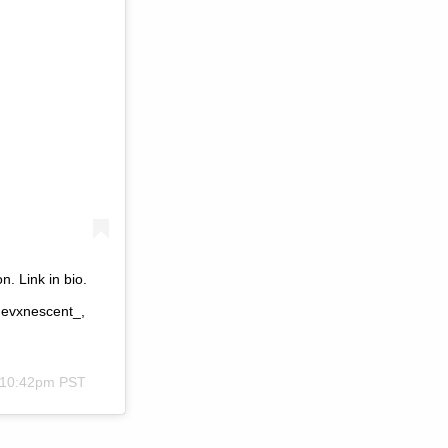
. Link in bio.
@evxnescent_,
t 10:42pm PST