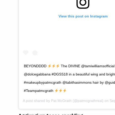
View this post on Instagram
BEYONDDDD
The DIVINE @tamiwilliamsofficial
@dolcegabbana #DGSS18 in a beautiful wing and bright 
#makeupbypatmcgrath @tabithasimmons hair by @gui
#Teampatmcgrath
A post shared by
Pat McGrath
(@patmcgrathreal) on
Sep 