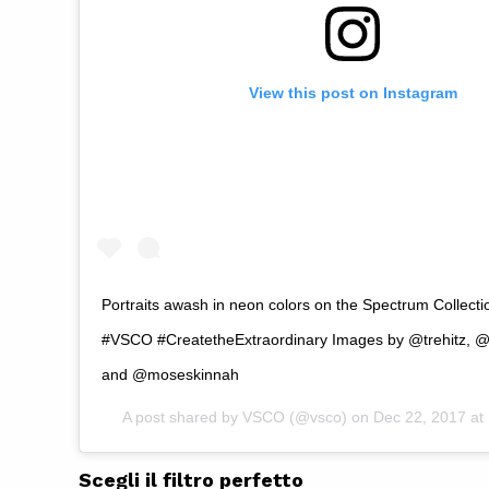
View this post on Instagram
Portraits awash in neon colors on the Spectrum Collection
#VSCO #CreatetheExtraordinary Images by @trehitz, 
and @moseskinnah
A post shared by
VSCO
(@vsco) on
Dec 22, 2017 a
Scegli il filtro perfetto