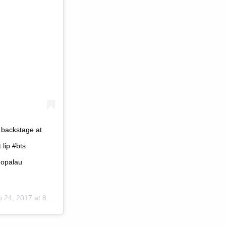
 backstage at
lip #bts
dopalau
24, 2017 at 8:31am PDT