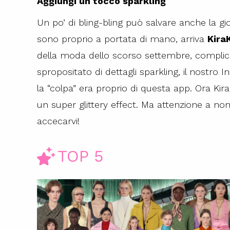
Aggiungi un tocco sparkling
Un po’ di bling-bling può salvare anche la gi
sono proprio a portata di mano, arriva
Kira
della moda dello scorso settembre, complici
spropositato di dettagli sparkling, il nostro 
la “colpa” era proprio di questa app. Ora Kir
un super glittery effect. Ma attenzione a n
accecarvi!
TOP 5