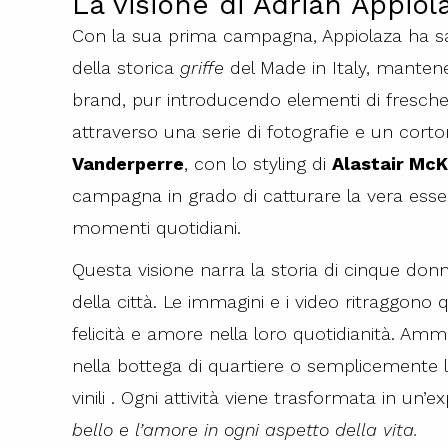
La visione di Adrian Appiol
Con la sua prima campagna, Appiolaza ha sa
della storica
griffe
del Made in Italy, mantenen
brand, pur introducendo elementi di freschez
attraverso una serie di fotografie e un corto
Vanderperre
, con lo styling di
Alastair Mc
campagna in grado di catturare la vera essenza
momenti quotidiani.
Questa visione narra la storia di cinque don
della città. Le immagini e i video ritraggo
felicità e amore nella loro quotidianità. Am
nella bottega di quartiere o semplicemente l
vinili . Ogni attività viene trasformata in un’
bello e l’amore in ogni aspetto della vita.