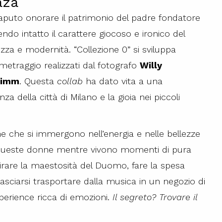
aza
puto onorare il patrimonio del padre fondatore
do intatto il carattere giocoso e ironico del
za e modernità. “Collezione 0” si sviluppa
metraggio realizzati dal fotografo
Willy
Kimm
. Questa
collab
ha dato vita a una
 della città di Milano e la gioia nei piccoli
ne che si immergono nell’energia e nelle bellezze
no queste donne mentre vivono momenti di pura
mirare la maestosità del Duomo, fare la spesa
asciarsi trasportare dalla musica in un negozio di
experience ricca di emozioni.
Il segreto? Trovare il