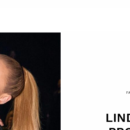
F
LIN