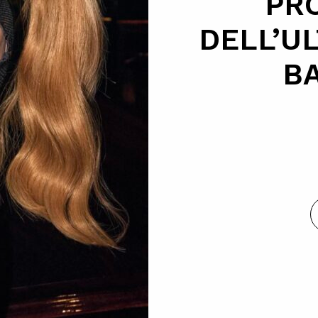
PR
DELL’UL
B