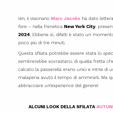
Ieri, il visionario
Marc Jacobs
ha dato letter
fare
– nella frenetica
New York City
, presen
2024
. Ebbene sì, difatti è stato un momento 
poco più di tre minuti.
Questa sfilata potrebbe essere stata lo
spec
sembrerebbe sovrastarci, di quella fretta che
calcato la passerella erano unici e intrisi di 
malapena avuto il tempo di ammirarli. Ma qua
abbracciare un’experience del genere!
ALCUNI LOOK DELLA SFILATA
AUTUN