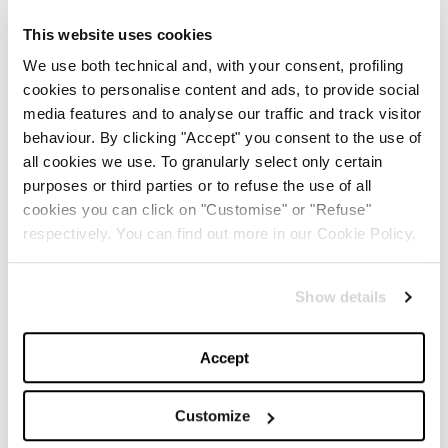
This website uses cookies
IL CALENDARIO COMPLETO:
We use both technical and, with your consent, profiling
cookies to personalise content and ads, to provide social
media features and to analyse our traffic and track visitor
Martedì 25 febbraio
behaviour. By clicking "Accept" you consent to the use of
all cookies we use. To granularly select only certain
15:00 – GUCCI
purposes or third parties or to refuse the use of all
16:00 – ICEBERG
cookies you can click on "Customise" or "Refuse"
respectively. You can find out more in our Cookie Policy.
17:00 – N°21
18:00 – ALBERTA FERRETTI
Show details
19:00 – K-WAY
Accept
20:00 – DSQUARED2
Customize
Mercoledì 26 febbraio