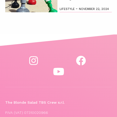
-
LIFESTYLE
NOVEMBER 22, 2024
The Blonde Salad TBS Crew s.r.l.
P.IVA (VAT) 07310020966