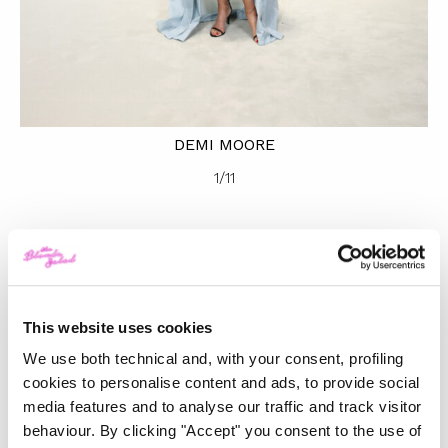
DEMI MOORE
1
/
11
Questa narrazione è un inno a Roma e alla forza delle
donne, valori profondamente radicati nella filosofia di
Fendi
. Tra i dettagli che catturano l’attenzione, il
This website uses cookies
reinventato logo
FF
, che si evolve in chiave
We use both technical and, with your consent, profiling
contemporanea. Poi, le celebri borse di Fendi, come
cookies to personalise content and ads, to provide social
Baguette, Peekaboo, Origami e First –
obv
ideate da
media features and to analyse our traffic and track visitor
Silvia Venturini Fendi
– , si presentano in dimensioni
behaviour. By clicking "Accept" you consent to the use of