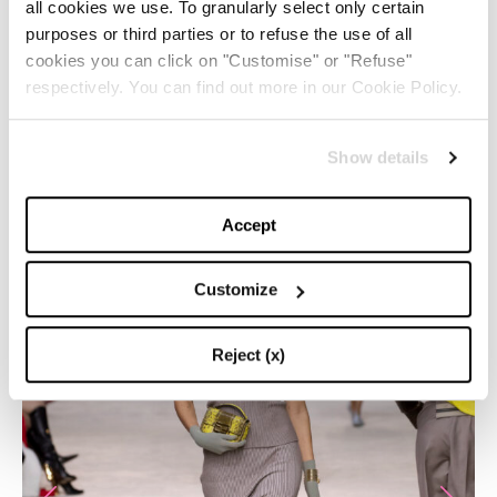
all cookies we use. To granularly select only certain
più compatte, dimostrando che la grandezza può
purposes or third parties or to refuse the use of all
essere declinata in piccole dosi.
cookies you can click on "Customise" or "Refuse"
respectively. You can find out more in our Cookie Policy.
I BEST LOOK DELLA COLLEZIONE
SPRING/SUMMER 2024 DI
FENDI
Show details
Accept
Customize
Reject (x)