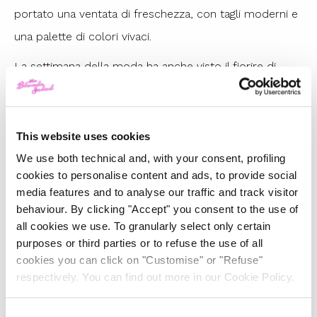
portato una ventata di freschezza, con tagli moderni e
una palette di colori vivaci.
La settimana della moda ha anche visto il fiorire di
nuove proposte come quelle di Yamil Arbaje per
LEBLANCSTUDIOS
, che ha portato un’energia giovane
e una visione audace nel panorama della moda
This website uses cookies
newyorkese.
We use both technical and, with your consent, profiling
cookies to personalise content and ads, to provide social
Nonostante l’assenza di alcuni big come Ralph Lauren,
media features and to analyse our traffic and track visitor
Area e Proenza Schouler, la New York Fashion Week ha
behaviour. By clicking "Accept" you consent to the use of
all cookies we use. To granularly select only certain
continuato a mantenere il suo status di piattaforma
purposes or third parties or to refuse the use of all
d’avanguardia, capace di anticipare tendenze e dare
cookies you can click on "Customise" or "Refuse"
spazio tanto ai grandi nomi quanto ai giovani talenti. Il
respectively. You can find out more in our Cookie Policy.
futuro della moda sembra sempre più inclusivo,