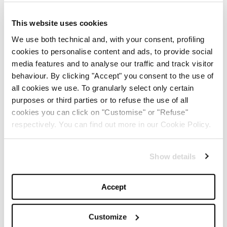
puntando su una visione più sobria e sofisticata.
Tuttavia, le vendite hanno registrato un calo del 25%
This website uses cookies
nel terzo trimestre, indicando una difficoltà nel
We use both technical and, with your consent, profiling
mantenere l’immagine vivace e dinamica che ha
cookies to personalise content and ads, to provide social
media features and to analyse our traffic and track visitor
caratterizzato Gucci negli ultimi decenni.
behaviour. By clicking "Accept" you consent to the use of
Inoltre, la collezione presentata durante la Milano
all cookies we use. To granularly select only certain
purposes or third parties or to refuse the use of all
Fashion Week di febbraio 2025, che avrebbe dovuto
cookies you can click on "Customise" or "Refuse"
essere la sua ultima sotto la sua direzione, sarà
respectively. You can find out more in our Cookie Policy.
realizzata dall’ufficio stile interno di Gucci.
La decisione di De Sarno di lasciare Gucci segna la fine
Show details
di un capitolo e apre la strada a una nuova leadership
Accept
creativa per la maison. Il gruppo Kering, proprietario di
Gucci, ha annunciato che il successore di De Sarno
Customize
sarà reso noto “a tempo debito”.