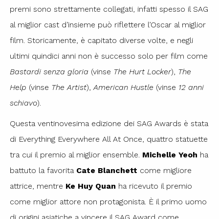
premi sono strettamente collegati, infatti spesso il SAG
al miglior cast d’insieme può riflettere l’Oscar al miglior
film. Storicamente, è capitato diverse volte, e negli
ultimi quindici anni non è successo solo per film come
Bastardi senza gloria
(vinse
The Hurt Locker
),
The
Help
(vinse
The Artist
),
American Hustle
(vinse
12 anni
schiavo
).
Questa ventinovesima edizione dei SAG Awards è stata
di Everything Everywhere All At Once, quattro statuette
tra cui il premio al miglior ensemble.
Michelle Yeoh
ha
battuto la favorita
Cate Blanchett
come migliore
attrice, mentre
Ke Huy Quan
ha ricevuto il premio
come miglior attore non protagonista. È il primo uomo
di origini asiatiche a vincere il SAG Award come