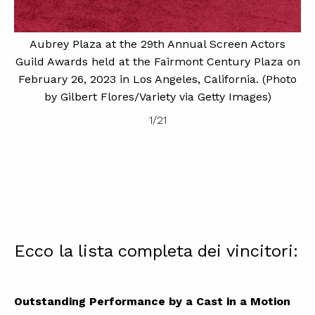
Aubrey Plaza at the 29th Annual Screen Actors
i)
Guild Awards held at the Fairmont Century Plaza on
d
A
February 26, 2023 in Los Angeles, California. (Photo
26
F
by Gilbert Flores/Variety via Getty Images)
1
/
21
Ecco la lista completa dei vincitori:
Outstanding Performance by a Cast in a Motion