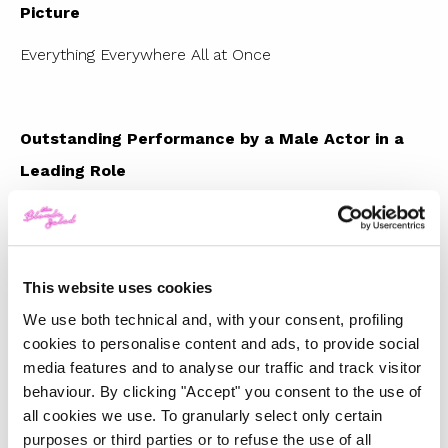
Picture
Everything Everywhere All at Once
Outstanding Performance by a Male Actor in a
Leading Role
Brendan Fraser, The Whale
This website uses cookies
Outstanding Performance by a Female Actor in a
We use both technical and, with your consent, profiling
Leading Role
cookies to personalise content and ads, to provide social
media features and to analyse our traffic and track visitor
Michelle Yeoh, Everything Everywhere All at Once
behaviour. By clicking "Accept" you consent to the use of
all cookies we use. To granularly select only certain
purposes or third parties or to refuse the use of all