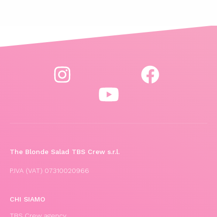
The Blonde Salad TBS Crew s.r.l.
P.IVA (VAT) 07310020966
CHI SIAMO
TBS Crew agency