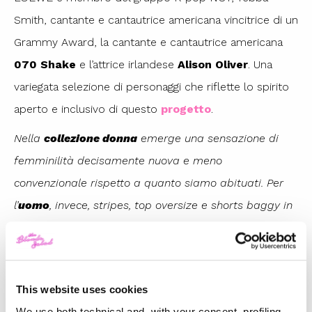
Smith, cantante e cantautrice americana vincitrice di un
Grammy Award, la cantante e cantautrice americana
070 Shake
e l’attrice irlandese
Alison Oliver
. Una
variegata selezione di personaggi che riflette lo spirito
aperto e inclusivo di questo
progetto
.
Nella
collezione donna
emerge una sensazione di
femminilità decisamente nuova e meno
convenzionale rispetto a quanto siamo abituati. Per
l’
uomo
, invece, stripes, top oversize e shorts baggy in
stile west-coast. La collezione è stata arricchita dalle
vivaci stampe dell’artista Douglas Abraham, che con i
loro motivi astratti di dadi, orsacchiotti e pianeti
This website uses cookies
aggiungono ulteriore vivacità. E voi, cosa ne pensate?
We use both technical and, with your consent, profiling