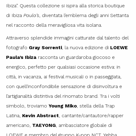
Ibiza”. Questa collezione si ispira alla storica boutique
di Ibiza
Paula’s
, diventata l’emblema degli anni Settanta
nel racconto della meravigliosa vita isolana.
Attraverso splendide immagini catturate dal talento del
fotografo
Gray Sorrenti
, la nuova edizione di
LOEWE
Paula’s Ibiza
racconta un guardaroba giocoso e
energico, perfetto per qualsiasi occasione estiva: in
città, in vacanza, ai festival musicali o in passeggiata,
con quell’inconfondibile sensazione di disinvoltura e
l’artigianalità distintiva del rinomato brand. Tra i volti
simbolo, troviamo
Young Miko
, stella della Trap
Latina,
Kevin Abstract
, cantante/cantautore/rapper
americano,
TAEYONG
, ambasciatore globale di
LOEWE e membro del gruppo K-pop NCT, Yebba