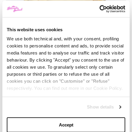
This website uses cookies
We use both technical and, with your consent, profiling
cookies to personalise content and ads, to provide social
media features and to analyse our traffic and track visitor
1
/
4
behaviour. By clicking "Accept" you consent to the use of
all cookies we use. To granularly select only certain
purposes or third parties or to refuse the use of all
La capsule comprende una T-shirt, un cappello, una
cookies you can click on "Customise" or "Refuse"
felpa ed un una coffee cup. La palette di colori scelta
respectively. You can find out more in our Cookie Policy.
pone il color bianco avorio al centro, con i loghi di
The
Attico
e
Sant Ambroeus
.
Show details
LE SCIURE DI MILANO PROTAGONISTE DELLA
NUOVA CAPSULE COLLECTION DI THE ATTICO
Accept