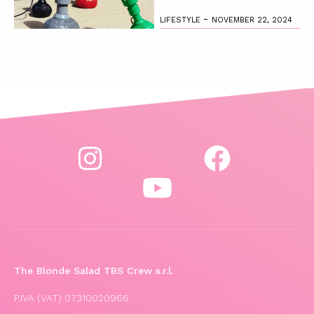
-
LIFESTYLE
NOVEMBER 22, 2024
The Blonde Salad TBS Crew s.r.l.
P.IVA (VAT) 07310020966