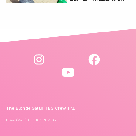
The Blonde Salad TBS Crew s.r.l.
P.IVA (VAT) 07310020966