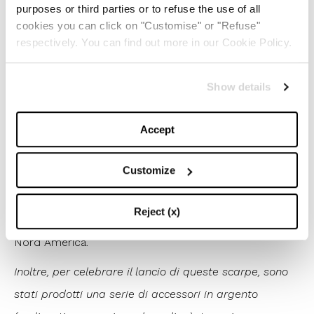
purposes or third parties or to refuse the use of all
1
/
7
cookies you can click on "Customise" or "Refuse"
respectively. You can find out more in our Cookie Policy.
Quando saranno disponibili e quanto costeranno?
Le
Nike x Tiffany & Co. Air Force 1 1837
saranno
Show details
disponibili dalla misura US 3.5M sino alla US 18M, ad un
Accept
prezzo al dettaglio di $400 USD.
Dove?
Obv nei due
negozi Tiffany & Co. in quel di New York City: il Tiffany
Customize
Flagship Next Door e il Tiffany & Co. di SoHo; poi in
tutto il mondo mediante l’app
Reject (x)
SNKRS di Nike, oltre che in selezionati negozi Nike del
Nord America.
Inoltre, per celebrare il lancio di queste scarpe, sono
stati prodotti una serie di accessori in argento