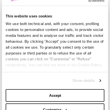
selezionare il campo di applicazione che più ci
interessa. Headspace aiuta a fare ordine nella mente
This website uses cookies
su relazioni, lavoro, salute… E vi aiuta a restare motivati
We use both technical and, with your consent, profiling
con dei simpaticissimi reminder!
cookies to personalise content and ads, to provide social
media features and to analyse our traffic and track visitor
behaviour. By clicking "Accept" you consent to the use of
1
/
5
all cookies we use. To granularly select only certain
purposes or third parties or to refuse the use of all
cookies you can click on "Customise" or "Refuse"
Stop Breathe & Think
respectively. You can find out more in our Cookie Policy.
3 facili step quotidiani, una grafica accattivante e
istruzioni semplicissime per accompagnarvi in un
Show details
percorso di relax in pochi minuti. Quest’app è
veramente addictive, dopo averla provata non saprete
Accept
più stare senza!
Customize