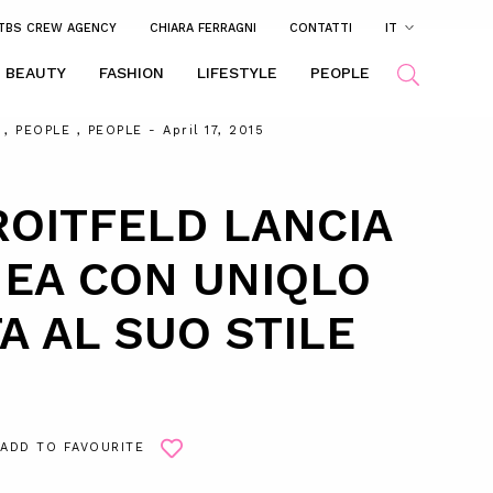
TBS CREW AGENCY
CHIARA FERRAGNI
CONTATTI
IT
BEAUTY
FASHION
LIFESTYLE
PEOPLE
,
PEOPLE
,
PEOPLE
- April 17, 2015
ROITFELD LANCIA
NEA CON UNIQLO
TA AL SUO STILE
ADD TO FAVOURITE