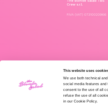
The Blonde Salad TBS
Crew s.r.l.
P.IVA (VAT) 07310020966
This website uses cookie
We use both technical and,
social media features and t
consent to the use of all c
refuse the use of all cook
in our Cookie Policy.