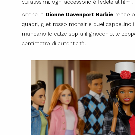
curatissimi, ogni accessorio è fedele al film .
Anche la
Dionne Davenport Barbie
rende om
quadri, gilet rosso mohair e quel cappellin
mancano le calze sopra il ginocchio, le zepp
centimetro di autenticità.