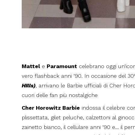
Mattel
e
Paramount
celebrano oggi un’ico
vero flashback anni ’90. In occasione del 30
Hills)
, arrivano le Barbie ufficiali di Cher H
cuori delle fan più nostalgiche
Cher Horowitz Barbie
indossa il celebre co
plissettata, gilet peluche, calzettoni al ginoc
zainetto bianco, il cellulare anni ’90 e… il p