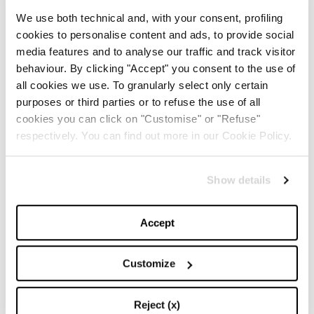
but that doesn’t mean we are striving to form a union
We use both technical and, with your consent, profiling
that is perfect.
cookies to personalise content and ads, to provide social
media features and to analyse our traffic and track visitor
We are striving to forge our union with purpose.
behaviour. By clicking "Accept" you consent to the use of
all cookies we use. To granularly select only certain
To compose a country committed to all cultures,
purposes or third parties or to refuse the use of all
colors, characters, and conditions of man.
cookies you can click on "Customise" or "Refuse"
respectively. You can find out more in our Cookie Policy.
And so we lift our gazes not to what stands between
us, but what stands before us.
Show details
We close the divide because we know, to put our
future first, we must first put our differences aside.
Accept
We lay down our arms so we can reach out our arms
Customize
to one another.
We seek harm to none and harmony for all.
Reject (x)