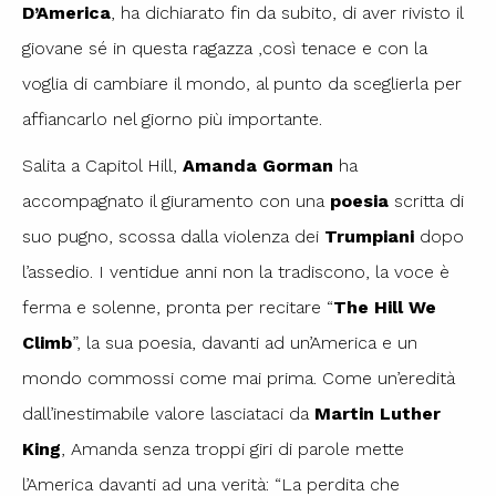
D’America
, ha dichiarato fin da subito, di aver rivisto il
giovane sé in questa ragazza ,così tenace e con la
voglia di cambiare il mondo, al punto da sceglierla per
affiancarlo nel giorno più importante.
Salita a Capitol Hill,
Amanda Gorman
ha
accompagnato il giuramento con una
poesia
scritta di
suo pugno, scossa dalla violenza dei
Trumpiani
dopo
l’assedio. I ventidue anni non la tradiscono, la voce è
ferma e solenne, pronta per recitare “
The Hill We
Climb
”, la sua poesia, davanti ad un’America e un
mondo commossi come mai prima. Come un’eredità
dall’inestimabile valore lasciataci da
Martin Luther
King
, Amanda senza troppi giri di parole mette
l’America davanti ad una verità: “La perdita che