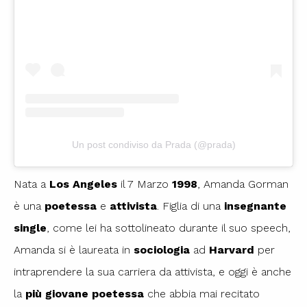
Un post condiviso da Prada (@prada)
Nata a
Los Angeles
il 7 Marzo
1998
, Amanda Gorman
è una
poetessa
e
attivista
. Figlia di una
insegnante
single
, come lei ha sottolineato durante il suo speech,
Amanda si è laureata in
sociologia
ad
Harvard
per
intraprendere la sua carriera da attivista, e oggi è anche
la
più giovane poetessa
che abbia mai recitato