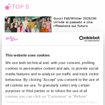
TOP 5
Gucci Fall/Winter 2025/26:
Un’ode al passato e una
riflessione sul futuro
-
FASHION
FEBRUARY 28, 2025
La magia del Natale e la
This website uses cookies
nostra wishlist per i regali
perfetti
We use both technical and, with your consent, profiling
cookies to personalise content and ads, to provide social
-
LIFESTYLE
DECEMBER 4, 2024
media features and to analyse our traffic and track visitor
behaviour. By clicking "Accept" you consent to the use of
all cookies we use. To granularly select only certain
Il trend ‘Wicked’: moda e
beauty raccontano uno stile
purposes or third parties or to refuse the use of all
magico
cookies you can click on "Customise" or "Refuse"
respectively. You can find out more in our Cookie Policy.