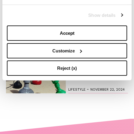
-
LIFESTYLE
NOVEMBER 28, 2024
Show details
Anche quest’anno Louis
Vuitton accende la magia
del Natale
Accept
-
FASHION
NOVEMBER 27, 2024
Customize
Il fascino del design
timeless: l’iconica lampada
Reject (x)
di Flos creata in collab con
Bottega Veneta
-
LIFESTYLE
NOVEMBER 22, 2024