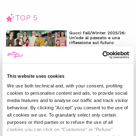
TOP 5
Gucci Fall/Winter 2025/26:
Un’ode al passato e una
riflessione sul futuro
-
FASHION
FEBRUARY 28, 2025
This website uses cookies
La magia del Natale e la
nostra wishlist per i regali
We use both technical and, with your consent, profiling
perfetti
cookies to personalise content and ads, to provide social
media features and to analyse our traffic and track visitor
-
LIFESTYLE
DECEMBER 4, 2024
behaviour. By clicking "Accept" you consent to the use of
all cookies we use. To granularly select only certain
Il trend ‘Wicked’: moda e
purposes or third parties or to refuse the use of all
beauty raccontano uno stile
cookies you can click on "Customise" or "Refuse"
magico