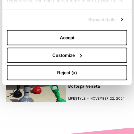
respectively. You can find out more in our Cookie Policy.
-
LIFESTYLE
NOVEMBER 28, 2024
Show details
Anche quest’anno Louis
Vuitton accende la magia
Accept
del Natale
-
Customize
FASHION
NOVEMBER 27, 2024
Il fascino del design
Reject (x)
timeless: l’iconica lampada
di Flos creata in collab con
Bottega Veneta
-
LIFESTYLE
NOVEMBER 22, 2024