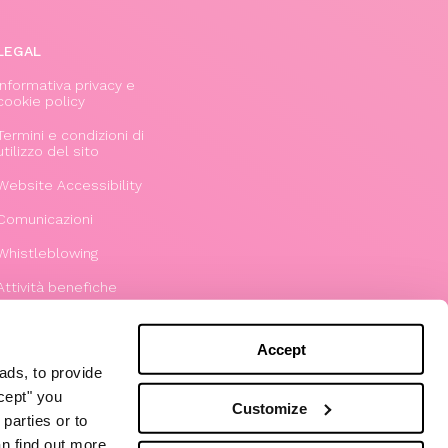
LEGAL
Informativa privacy e
cookie policy
Termini e condizioni di
utilizzo del sito
Website Accessibility
Comunicazioni
Whistleblowing
Attività benefiche
Modello 231
Accept
ads, to provide
ccept" you
Customize
parties or to
an find out more