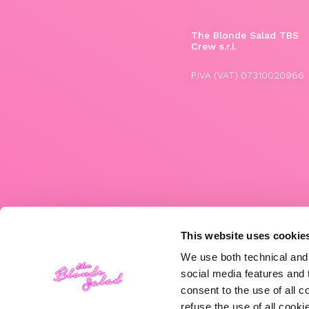
The Blonde Salad TBS
Crew s.r.l.
P.IVA (VAT) 07310020966
This website uses cookie
We use both technical and,
social media features and t
consent to the use of all c
refuse the use of all cook