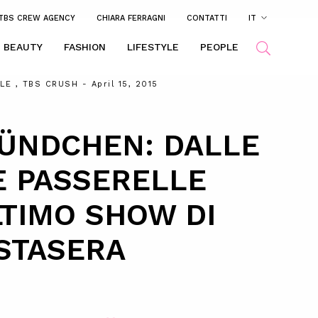
TBS CREW AGENCY
CHIARA FERRAGNI
CONTATTI
IT
BEAUTY
FASHION
LIFESTYLE
PEOPLE
YLE
,
TBS CRUSH
- April 15, 2015
BÜNDCHEN: DALLE
E PASSERELLE
LTIMO SHOW DI
STASERA