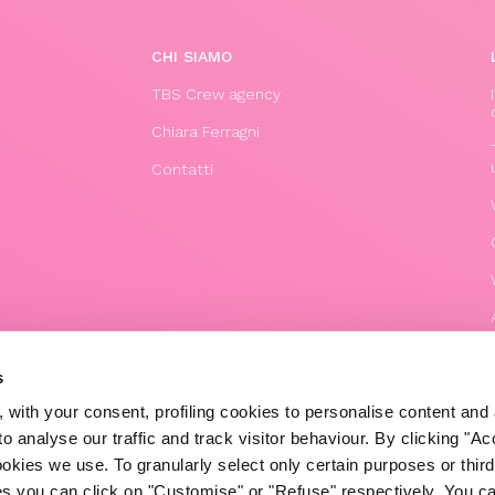
CHI SIAMO
TBS Crew agency
Chiara Ferragni
Contatti
s
 with your consent, profiling cookies to personalise content and 
o analyse our traffic and track visitor behaviour. By clicking "A
ookies we use. To granularly select only certain purposes or third 
ies you can click on "Customise" or "Refuse" respectively. You c