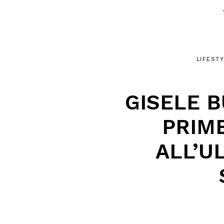
LIFEST
GISELE 
PRIM
ALL’U