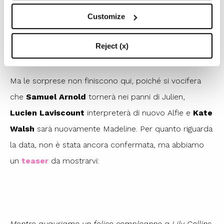
.
L
England. (Photo by Mike Marsland/WireImage)
Customize
a
1
/
4
in
Reject (x)
Ma le sorprese non finiscono qui, poiché si vocifera
che
Samuel Arnold
tornerà nei panni di Julien,
Lucien Laviscount
interpreterà di nuovo Alfie e
Kate
Walsh
sarà nuovamente Madeline. Per quanto riguarda
la data, non è stata ancora confermata, ma abbiamo
un
teaser
da mostrarvi:
Mentre auguriamo un felice compleanno a Lily Collins,