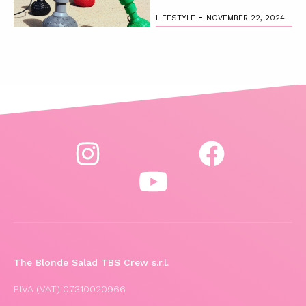
-
LIFESTYLE
NOVEMBER 22, 2024
The Blonde Salad TBS Crew s.r.l.
P.IVA (VAT) 07310020966