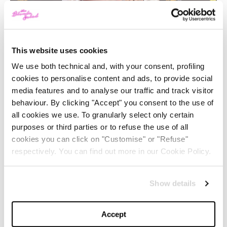
This website uses cookies
We use both technical and, with your consent, profiling
cookies to personalise content and ads, to provide social
media features and to analyse our traffic and track visitor
behaviour. By clicking "Accept" you consent to the use of
all cookies we use. To granularly select only certain
purposes or third parties or to refuse the use of all
cookies you can click on "Customise" or "Refuse"
respectively. You can find out more in our Cookie Policy.
Show details
nds
LONDON, ENGLAND – FEBRUARY 18: Lily Collins
arl
O
attends the 2024 EE BAFTA Film Awards at The
Accept
f
Royal Festival Hall on February 18, 2024 in London,