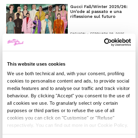
Gucci Fall/Winter 2025/26:
Un’ode al passato e una
riflessione sul futuro
-
FASHION
FEBRUARY 28, 2025
La magia del Natale e la
nostra wishlist per i regali
perfetti
This website uses cookies
We use both technical and, with your consent, profiling
-
LIFESTYLE
DECEMBER 4, 2024
cookies to personalise content and ads, to provide social
media features and to analyse our traffic and track visitor
behaviour. By clicking "Accept" you consent to the use of
Il trend ‘Wicked’: moda e
beauty raccontano uno stile
all cookies we use. To granularly select only certain
magico
purposes or third parties or to refuse the use of all
cookies you can click on "Customise" or "Refuse"
-
LIFESTYLE
NOVEMBER 28, 2024
respectively. You can find out more in our Cookie Policy.