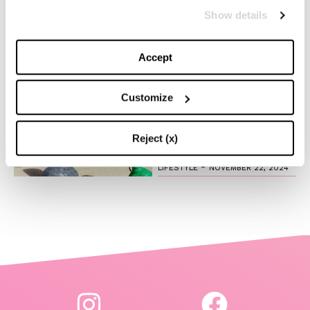
Anche quest’anno Louis
Show details
Vuitton accende la magia
del Natale
Accept
-
FASHION
NOVEMBER 27, 2024
Customize
Il fascino del design
timeless: l’iconica lampada
di Flos creata in collab con
Reject (x)
Bottega Veneta
-
LIFESTYLE
NOVEMBER 22, 2024