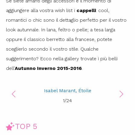
Se siete amanti degli accessori è il momento di
aggiungere alla vostra wish list i
cappelli
: cool,
romantici o chic sono il dettaglio perfetto per il vostro
look autunnale. In lana, feltro o pelle; a tesa larga
oppure il classico berretto alla francese, potete
sceglierlo secondo il vostro stile. Qualche
suggerimento? Ecco nella gallery trovate i più belli
dell’
Autunno Inverno 2015-2016
.
Isabel Marant, Étoile
1
/
24
TOP 5