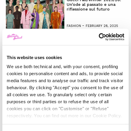
Un’ode al passato e una
riflessione sul futuro
-
FASHION
FEBRUARY 28, 2025
La magia del Natale e la
nostra wishlist per i regali
perfetti
This website uses cookies
We use both technical and, with your consent, profiling
-
LIFESTYLE
DECEMBER 4, 2024
cookies to personalise content and ads, to provide social
media features and to analyse our traffic and track visitor
Il trend ‘Wicked’: moda e
behaviour. By clicking "Accept" you consent to the use of
beauty raccontano uno stile
magico
all cookies we use. To granularly select only certain
purposes or third parties or to refuse the use of all
cookies you can click on "Customise" or "Refuse"
-
LIFESTYLE
NOVEMBER 28, 2024
respectively. You can find out more in our Cookie Policy.
Anche quest’anno Louis