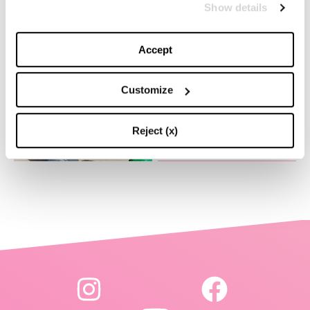
Vuitton accende la magia
Show details
del Natale
Accept
-
FASHION
NOVEMBER 27, 2024
Customize
Il fascino del design
timeless: l’iconica lampada
di Flos creata in collab con
Bottega Veneta
Reject (x)
-
LIFESTYLE
NOVEMBER 22, 2024