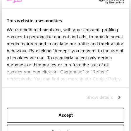
This website uses cookies
TOP 5
We use both technical and, with your consent, profiling
cookies to personalise content and ads, to provide social
Gucci Fall/Winter 2025/26:
media features and to analyse our traffic and track visitor
Un’ode al passato e una
riflessione sul futuro
behaviour. By clicking "Accept" you consent to the use of
all cookies we use. To granularly select only certain
-
purposes or third parties or to refuse the use of all
FASHION
FEBRUARY 28, 2025
cookies you can click on "Customise" or "Refuse"
respectively. You can find out more in our Cookie Policy.
La magia del Natale e la
nostra wishlist per i regali
perfetti
Show details
-
LIFESTYLE
DECEMBER 4, 2024
Accept
Il trend ‘Wicked’: moda e
beauty raccontano uno stile