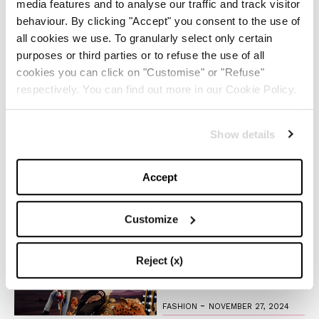
media features and to analyse our traffic and track visitor
behaviour. By clicking "Accept" you consent to the use of
La magia del Natale e la
all cookies we use. To granularly select only certain
nostra wishlist per i regali
purposes or third parties or to refuse the use of all
perfetti
z,
cookies you can click on "Customise" or "Refuse"
respectively. You can find out more in our Cookie Policy.
-
LIFESTYLE
DECEMBER 4, 2024
Show details
Il trend ‘Wicked’: moda e
beauty raccontano uno stile
magico
Accept
-
LIFESTYLE
NOVEMBER 28, 2024
Customize
Anche quest’anno Louis
Vuitton accende la magia
Reject (x)
del Natale
-
FASHION
NOVEMBER 27, 2024