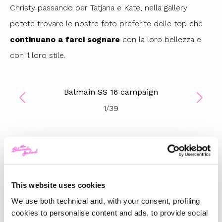
Christy passando per Tatjana e Kate, nella gallery
potete trovare le nostre foto preferite delle top che
continuano a farci sognare
con la loro bellezza e
con il loro stile.
Balmain SS 16 campaign
1
/
39
TOP 5
Gucci Fall/Winter 2025/26:
Un’ode al passato e una
This website uses cookies
riflessione sul futuro
We use both technical and, with your consent, profiling
cookies to personalise content and ads, to provide social
-
FASHION
FEBRUARY 28, 2025