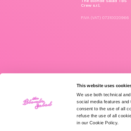
The Blonde Salad TBS
Crew s.r.l.
P.IVA (VAT) 07310020966
This website uses cookie
We use both technical and,
social media features and t
consent to the use of all c
refuse the use of all cook
in our Cookie Policy.