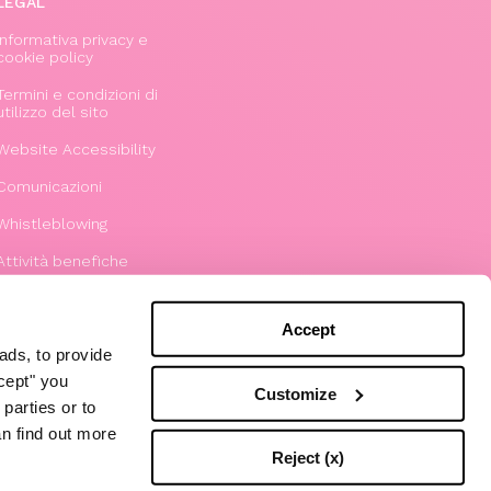
LEGAL
Informativa privacy e
cookie policy
Termini e condizioni di
utilizzo del sito
Website Accessibility
Comunicazioni
Whistleblowing
Attività benefiche
Modello 231
Accept
ads, to provide
ccept" you
Customize
parties or to
an find out more
Reject (x)