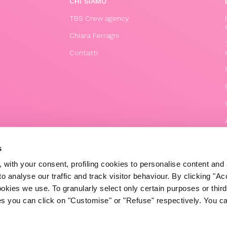
CHI SIAMO
TBS Crew agency
Chiara Ferragni
Contatti
s
 with your consent, profiling cookies to personalise content and 
o analyse our traffic and track visitor behaviour. By clicking "A
ookies we use. To granularly select only certain purposes or third 
ies you can click on "Customise" or "Refuse" respectively. You c
© 2020 The Blonde Salad TBS Crew s.r.l.
P.IVA (VAT) 07310020966