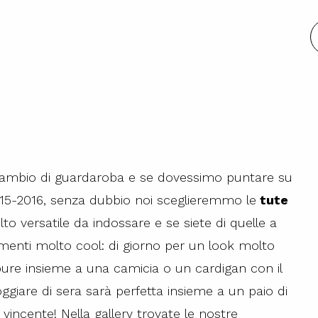
l cambio di guardaroba e se dovessimo puntare su
15-2016, senza dubbio noi sceglieremmo le
tute
 versatile da indossare e se siete di quelle a
namenti molto cool: di giorno per un look molto
pure insieme a una camicia o un cardigan con il
foggiare di sera sarà perfetta insieme a un paio di
incente! Nella gallery trovate le nostre