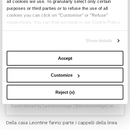
all cookies we use. To granularly select only certain
View this post on Instagram
purposes or third parties or to refuse the use of all
cookies you can click on "Customise" or "Refuse"
respectively. You can find out more in our Cookie Policy.
Show details
@imthefutur BELLISSIMA
. #Repost from
Accept
@imthefutur Look up and dream big?? . . #muse
Customize
#leontinevintage #mantrapaglietta #dreambig
#handmade #madeinitaly #strawhat #summerlook
Reject (x)
#mantrapaglietta #buynoworcrylater #spring #vintage
A post shared by
Leontinevintage
(@leontinevintage) on
May 16,
Della casa Leontine fanno parte i cappelli della linea