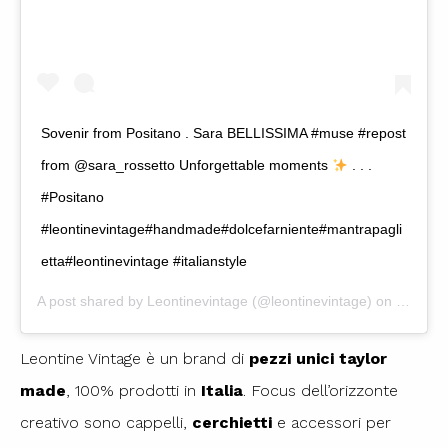
Sovenir from Positano . Sara BELLISSIMA #muse #repost
from @sara_rossetto Unforgettable moments
. . .
#Positano
#leontinevintage#handmade#dolcefarniente#mantrapagli
etta#leontinevintage #italianstyle
A post shared by
Leontinevintage
(@leontinevintage) on
May 10,
Leontine Vintage è un brand di
pezzi unici taylor
made
, 100% prodotti in
Italia
. Focus dell’orizzonte
creativo sono cappelli,
cerchietti
e accessori per