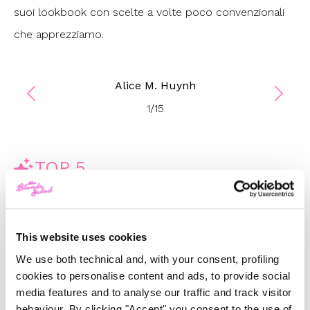
suoi lookbook con scelte a volte poco convenzionali
che apprezziamo.
Alice M. Huynh
1
/
15
TOP 5
Gucci Fall/Winter 2025/26:
Un’ode al passato e una
riflessione sul futuro
This website uses cookies
We use both technical and, with your consent, profiling
-
FASHION
FEBRUARY 28, 2025
cookies to personalise content and ads, to provide social
media features and to analyse our traffic and track visitor
La magia del Natale e la
behaviour. By clicking "Accept" you consent to the use of