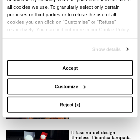
nostra wishlist per i regali
perfetti
all cookies we use. To granularly select only certain
purposes or third parties or to refuse the use of all
cookies you can click on "Customise" or "Refuse"
-
LIFESTYLE
DECEMBER 4, 2024
respectively. You can find out more in our Cookie Policy.
Il trend ‘Wicked’: moda e
beauty raccontano uno stile
Show details
magico
Accept
-
LIFESTYLE
NOVEMBER 28, 2024
Customize
Anche quest’anno Louis
Vuitton accende la magia
del Natale
Reject (x)
-
FASHION
NOVEMBER 27, 2024
Il fascino del design
timeless: l’iconica lampada