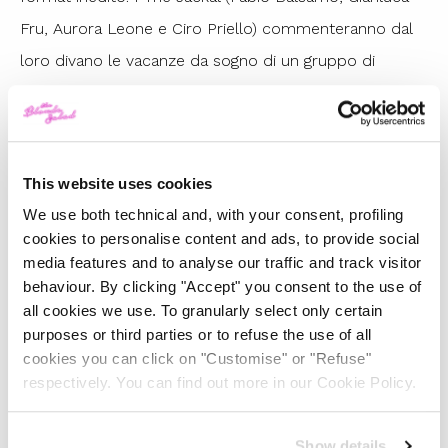
Fru, Aurora Leone e Ciro Priello) commenteranno dal
loro divano le vacanze da sogno di un gruppo di
giovani, con ospiti d’eccezione come Cristina D’Avena.
Un mix esplosivo di ironia e intrattenimento che
promette di farci divertire dal 4 settembre 2025.
This website uses cookies
We use both technical and, with your consent, profiling
I Grandi Ritorni che Ci Scaldano il
cookies to personalise content and ads, to provide social
Cuore
media features and to analyse our traffic and track visitor
behaviour. By clicking "Accept" you consent to the use of
all cookies we use. To granularly select only certain
LOL: Chi Ride è Fuori – Sesta
purposes or third parties or to refuse the use of all
Stagione e Speciale Halloween
cookies you can click on "Customise" or "Refuse"
respectively. You can find out more in our Cookie Policy.
Il comedy show dei record torna con la sua sesta
stagione e una novità imperdibile: lo speciale
Show details