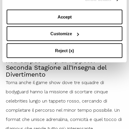
Halloween che riunirà sei protagonisti delle edizioni
precedenti per quattro ore di risate da brividi. La
Accept
formula vincente rimane invariata: dieci comici che
cercano di non ridere per sei ore consecutive, con un
Customize
premio finale di 100.000 euro per beneficenza.
Reject (x)
Red Carpet – Vip al Tappeto:
Seconda Stagione all’Insegna del
Divertimento
Torna anche il game show dove tre squadre di
bodyguard hanno la missione di scortare cinque
celebrities lungo un tappeto rosso, cercando di
completare il percorso nel minor tempo possibile. Un
format che unisce adrenalina, comicità e quel tocco di
glamour che rende tutto più interessante.