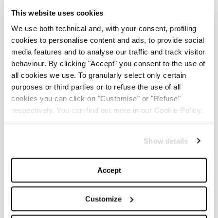
stagione di una tra le serie televisive più amate del
This website uses cookies
momento.
We use both technical and, with your consent, profiling
cookies to personalise content and ads, to provide social
media features and to analyse our traffic and track visitor
behaviour. By clicking "Accept" you consent to the use of
3. LA QUINTA STAGIONE DI THE CROWN
all cookies we use. To granularly select only certain
purposes or third parties or to refuse the use of all
cookies you can click on "Customise" or "Refuse"
respectively. You can find out more in our Cookie Policy.
Show details
Accept
Customize
THE CROWN 5