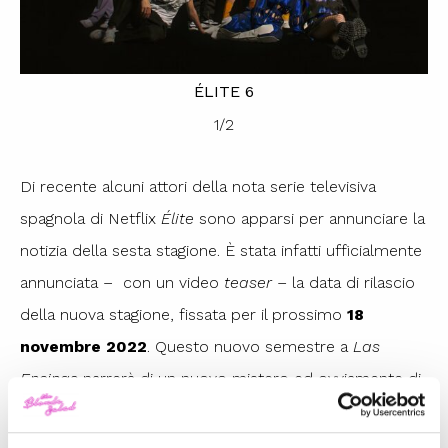
ÉLITE 6
1
/
2
Di recente alcuni attori della nota serie televisiva
spagnola di Netflix
Élite
sono apparsi per annunciare la
notizia della sesta stagione. È stata infatti ufficialmente
annunciata – con un video
teaser –
la data di rilascio
della nuova stagione, fissata per il prossimo
18
novembre 2022
. Questo nuovo semestre a
Las
Encinas
narrerà di un nuovo mistero ed ovviamente di
un nuovo colpevole di cui non conosciamo l’identità.
Tra segreti, sentimenti e intrighi prende vita la nuova