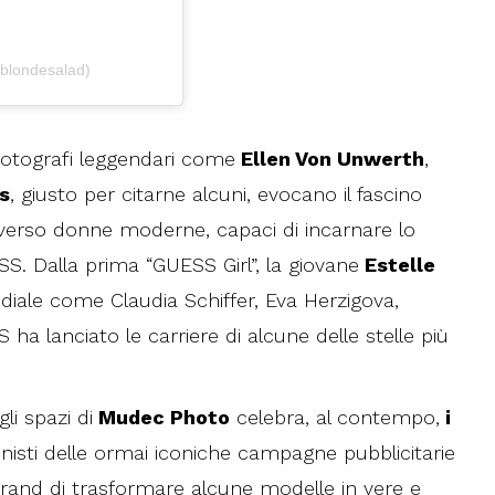
eblondesalad)
fotografi leggendari come
Ellen Von Unwerth
,
s
, giusto per citarne alcuni, evocano il fascino
averso donne moderne, capaci di incarnare lo
S. Dalla prima “GUESS Girl”, la giovane
Estelle
iale come Claudia Schiffer, Eva Herzigova,
 lanciato le carriere di alcune delle stelle più
li spazi di
Mudec Photo
celebra, al contempo,
i
onisti delle ormai iconiche campagne pubblicitarie
 brand di trasformare alcune modelle in vere e