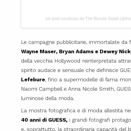
Un post condiviso da The Blonde Salad (@th
Le campagne pubblicitarie, immortalate da 
Wayne Maser, Bryan Adams e Dewey Nick
della vecchia Hollywood reinterpretata attr
spirito audace e sensuale che definisce GUES
Lefebure
, fino a supermodelle di fama mond
Naomi Campbell e Anna Nicole Smith, GUESS ha
luminose della moda.
La mostra fotografica e di moda allestita neg
40 anni di GUESS
,
i grandi fotografi protag
e, soprattutto, la straordinaria capacità del