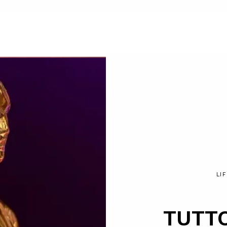
LI
TUTT