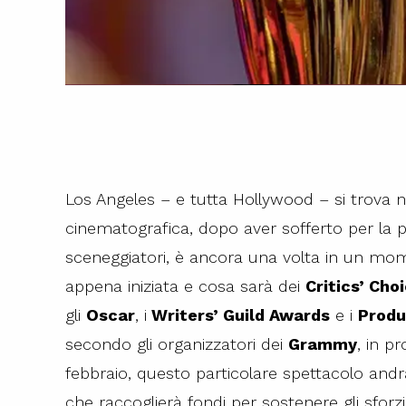
Los Angeles – e tutta Hollywood – si trova ne
cinematografica, dopo aver sofferto per la p
sceneggiatori, è ancora una volta in un mom
appena iniziata e cosa sarà dei
Critics’ Cho
gli
Oscar
, i
Writers’ Guild Awards
e i
Produ
secondo gli organizzatori dei
Grammy
, in p
febbraio, questo particolare spettacolo and
che raccoglierà fondi per sostenere gli sforzi