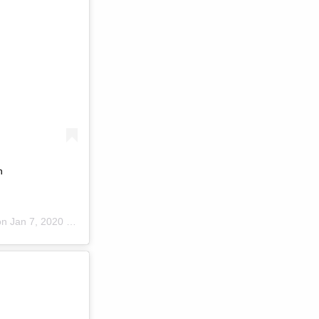
n
 on
Jan 7, 2020 at 2:02pm PST