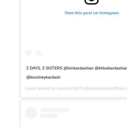
View this post on Instagram
2 DAYS, 3 SISTERS @kimkardashian @khloekardashia
@kourtneykardash
A post shared by
Joanna Czech
(@joannaczechofficial)