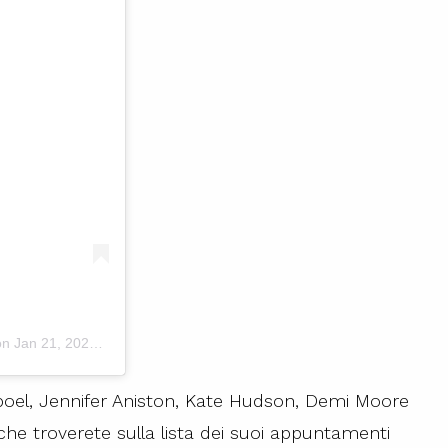
 on
Jan 21, 2020 at 2:33pm PST
oel, Jennifer Aniston, Kate Hudson, Demi Moore
che troverete sulla lista dei suoi appuntamenti