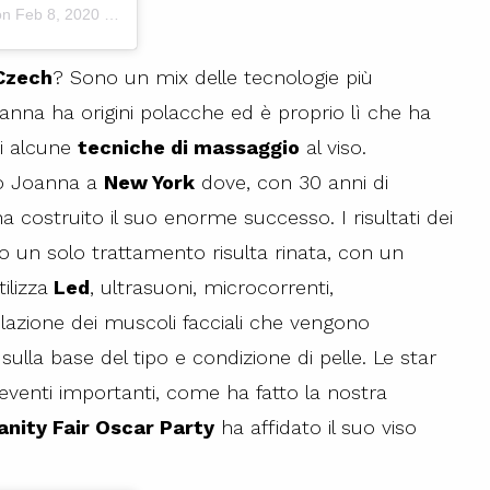
 on
Feb 8, 2020 at 6:13pm PST
Czech
? Sono un mix delle tecnologie più
anna ha origini polacche ed è proprio lì che ha
di alcune
tecniche di massaggio
al viso.
to Joanna a
New York
dove, con 30 anni di
a costruito il suo enorme successo. I risultati dei
po un solo trattamento risulta rinata, con un
ilizza
Led
, ultrasuoni, microcorrenti,
azione dei muscoli facciali che vengono
sulla base del tipo e condizione di pelle. Le star
 eventi importanti, come ha fatto la nostra
anity Fair Oscar Party
ha affidato il suo viso