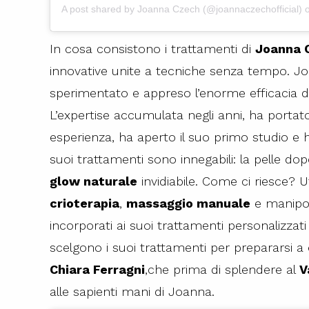
A post shared by
Joanna Czech
(@joannaczechofficial)
In cosa consistono i trattamenti di
Joanna 
innovative unite a tecniche senza tempo. Jo
sperimentato e appreso l’enorme efficacia 
L’expertise accumulata negli anni, ha porta
esperienza, ha aperto il suo primo studio e h
suoi trattamenti sono innegabili: la pelle do
glow naturale
invidiabile. Come ci riesce? Ut
crioterapia
,
massaggio manuale
e manipol
incorporati ai suoi trattamenti personalizzati 
scelgono i suoi trattamenti per prepararsi a
Chiara Ferragni
,che prima di splendere al
V
alle sapienti mani di Joanna.