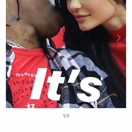
1
/
3