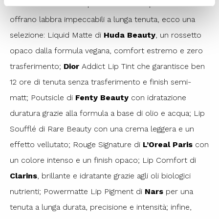
Se cercate rossetti liquidi di altissima qualità che
offrano labbra impeccabili a lunga tenuta, ecco una
selezione: Liquid Matte di
Huda Beauty
, un rossetto
opaco dalla formula vegana, comfort estremo e zero
trasferimento;
Dior
Addict Lip Tint che garantisce ben
12 ore di tenuta senza trasferimento e finish semi-
matt; Poutsicle di
Fenty Beauty
con idratazione
duratura grazie alla formula a base di olio e acqua; Lip
Soufflé di Rare Beauty con una crema leggera e un
effetto vellutato; Rouge Signature di
L’Oreal Paris
con
un colore intenso e un finish opaco; Lip Comfort di
Clarins
, brillante e idratante grazie agli oli biologici
nutrienti; Powermatte Lip Pigment di
Nars
per una
tenuta a lunga durata, precisione e intensità; infine,