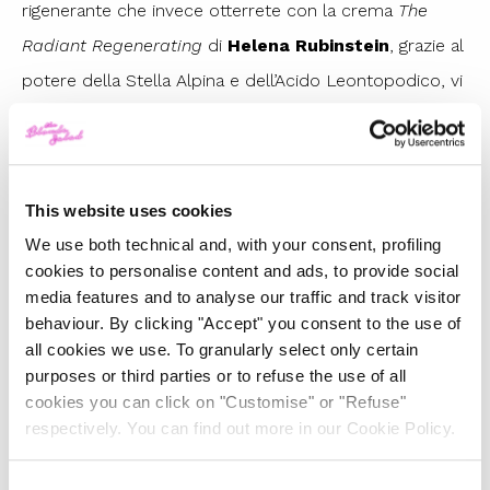
rigenerante che invece otterrete con la crema
The
Radiant Regenerating
di
Helena Rubinstein
, grazie al
potere della Stella Alpina e dell’Acido Leontopodico, vi
aiuterà a combattere i segni dell’invecchiamento. Come
ultimo non per importanza citiamo un prodotto nato in
un contesto ben più fashionable, la
Magic Cream
di
This website uses cookies
Charlotte Tilbury
. Sviluppata dietro le quinte delle
We use both technical and, with your consent, profiling
sfilate, durante le settimane della moda, questa crema
cookies to personalise content and ads, to provide social
nasce per trasformare l’aspetto della pelle delle
media features and to analyse our traffic and track visitor
behaviour. By clicking "Accept" you consent to the use of
modelle prima di calcare le passerelle.
all cookies we use. To granularly select only certain
E voi, quale pensate sia la crema più adatta alle
purposes or third parties or to refuse the use of all
cookies you can click on "Customise" or "Refuse"
vostre esigenze?
respectively. You can find out more in our Cookie Policy.
Per conoscere tutti i principi, le materie prime e i
segreti contenuti all’interno di ciascun prodotto vi