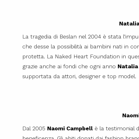
Natali
La tragedia di Beslan nel 2004 è stata l’imp
che desse la possibilità ai bambini nati in cont
protetta. La Naked Heart Foundation in quest
grazie anche ai fondi che ogni anno
Natalia
supportata da attori, designer e top model.
Naomi
Dal 2005
Naomi Campbell
è la testimonial 
beneficenza. Gli abiti donati dai fashion bran