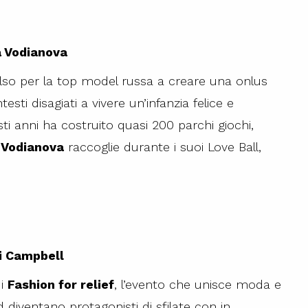
a Vodianova
ulso per la top model russa a creare una onlus
esti disagiati a vivere un’infanzia felice e
i anni ha costruito quasi 200 parchi giochi,
 Vodianova
raccoglie durante i suoi Love Ball,
 Campbell
di
Fashion for relief
, l’evento che unisce moda e
d diventano protagonisti di sfilate con in