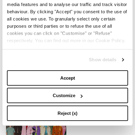
NEL GIORNO DEL SUO
COMPLEANNO
media features and to analyse our traffic and track visitor
behaviour. By clicking "Accept" you consent to the use of
1. BULL DURHAM (1988)
all cookies we use. To granularly select only certain
purposes or third parties or to refuse the use of all
2. THE UNTOUCHABLES (1987)
cookies you can click on "Customise" or "Refuse"
3. SILVERADO (1985)
respectively. You can find out more in our Cookie Policy.
4. MOLLY’S GAME (2007)
Show details
5. LET HIM GO (2020)
Images by Getty Images
Accept
Customize
TOP 5
Gucci Fall/Winter 2025/26:
Reject (x)
Un’ode al passato e una
riflessione sul futuro