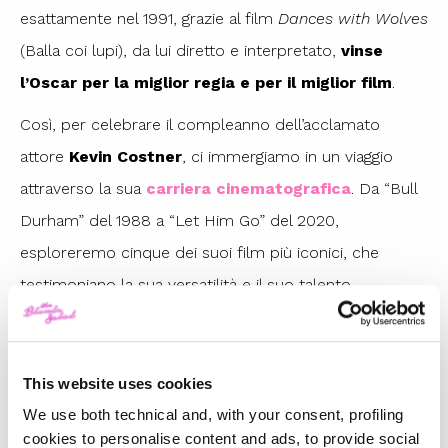
esattamente nel 1991, grazie al film
Dances with Wolves
(Balla coi lupi), da lui diretto e interpretato,
vinse
l’Oscar per la miglior regia e per il miglior film
.
Così, per celebrare il compleanno dell’acclamato
attore
Kevin Costner
, ci immergiamo in un viaggio
attraverso la sua
carriera cinematografica
. Da “Bull
Durham” del 1988 a “Let Him Go” del 2020,
esploreremo cinque dei suoi film più iconici, che
testimoniano la sua versatilità e il suo talento
straordinario che ha
raccontato
nel corso degli anni
un’intera generazione.
This website uses cookies
We use both technical and, with your consent, profiling
I 5 MIGLIORI FILM DA VEDERE DI KEVIN COSTNER
cookies to personalise content and ads, to provide social