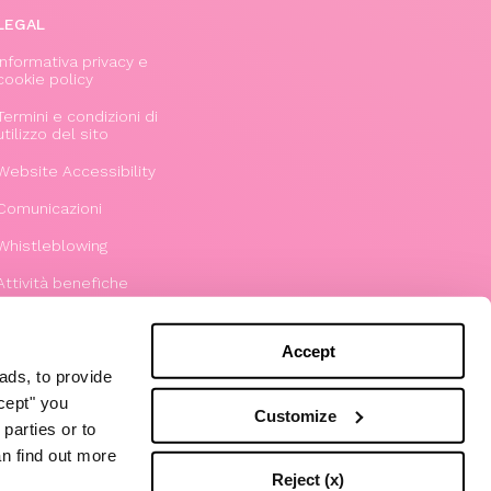
LEGAL
Informativa privacy e
cookie policy
Termini e condizioni di
utilizzo del sito
Website Accessibility
Comunicazioni
Whistleblowing
Attività benefiche
Modello 231
Accept
ads, to provide
ccept" you
Customize
parties or to
an find out more
Reject (x)