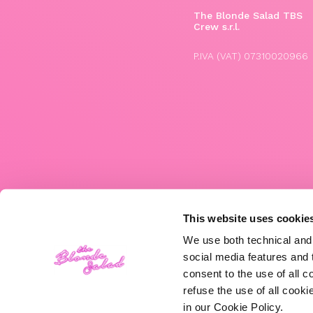
The Blonde Salad TBS
Crew s.r.l.
P.IVA (VAT) 07310020966
This website uses cookie
We use both technical and,
social media features and t
consent to the use of all c
refuse the use of all cook
in our Cookie Policy.