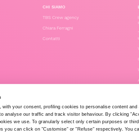
CHI SIAMO
TBS Crew agency
Chiara Ferragni
Contatti
s
 with your consent, profiling cookies to personalise content and 
o analyse our traffic and track visitor behaviour. By clicking "A
ookies we use. To granularly select only certain purposes or third 
ies you can click on "Customise" or "Refuse" respectively. You c
© 2020 The Blonde Salad TBS Crew s.r.l.