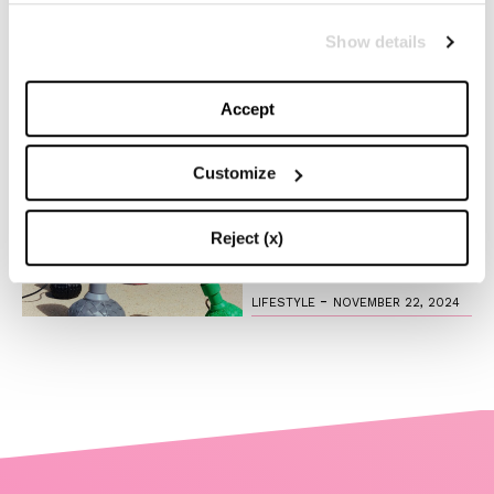
Show details
Anche quest’anno Louis
Vuitton accende la magia
del Natale
Accept
-
FASHION
NOVEMBER 27, 2024
Customize
Il fascino del design
timeless: l’iconica lampada
Reject (x)
di Flos creata in collab con
Bottega Veneta
-
LIFESTYLE
NOVEMBER 22, 2024