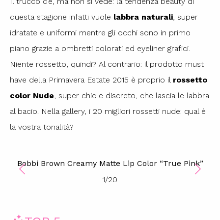
Il trucco c’è, ma non si vede: la tendenza beauty di
questa stagione infatti vuole
labbra naturali
, super
idratate e uniformi mentre gli occhi sono in primo
piano grazie a ombretti colorati ed eyeliner grafici.
Niente rossetto, quindi? Al contrario: il prodotto must
have della Primavera Estate 2015 è proprio il
rossetto
color Nude
, super chic e discreto, che lascia le labbra
al bacio. Nella gallery, i 20 migliori rossetti nude: qual è
la vostra tonalità?
Bobbi Brown Creamy Matte Lip Color “True Pink”
1
/
20