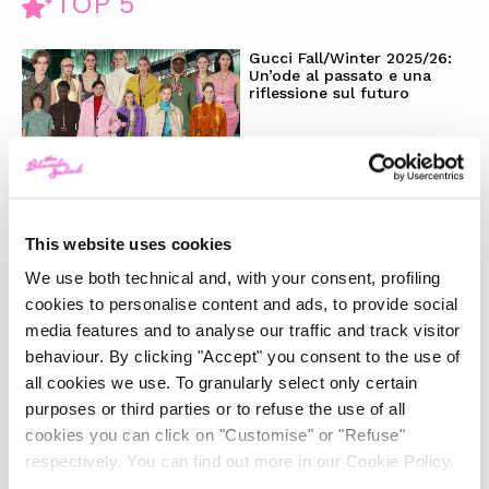
TOP 5
Gucci Fall/Winter 2025/26:
Un’ode al passato e una
riflessione sul futuro
-
FASHION
FEBRUARY 28, 2025
La magia del Natale e la
nostra wishlist per i regali
This website uses cookies
perfetti
We use both technical and, with your consent, profiling
cookies to personalise content and ads, to provide social
-
LIFESTYLE
DECEMBER 4, 2024
media features and to analyse our traffic and track visitor
behaviour. By clicking "Accept" you consent to the use of
Il trend ‘Wicked’: moda e
all cookies we use. To granularly select only certain
beauty raccontano uno stile
purposes or third parties or to refuse the use of all
magico
cookies you can click on "Customise" or "Refuse"
respectively. You can find out more in our Cookie Policy.
-
LIFESTYLE
NOVEMBER 28, 2024