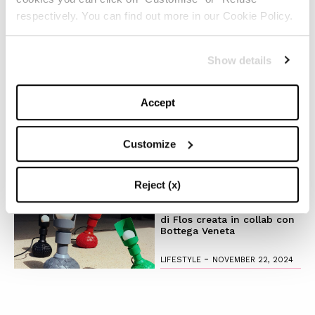
beauty raccontano uno stile
respectively. You can find out more in our Cookie Policy.
magico
-
LIFESTYLE
NOVEMBER 28, 2024
Show details
Anche quest’anno Louis
Accept
Vuitton accende la magia
del Natale
Customize
-
FASHION
NOVEMBER 27, 2024
Reject (x)
Il fascino del design
timeless: l’iconica lampada
di Flos creata in collab con
Bottega Veneta
-
LIFESTYLE
NOVEMBER 22, 2024