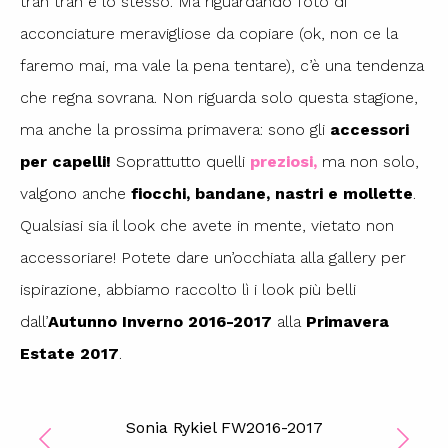
tran tran è lo stesso. Ma riguardando foto di
acconciature meravigliose da copiare (ok, non ce la
faremo mai, ma vale la pena tentare), c’è una tendenza
che regna sovrana. Non riguarda solo questa stagione,
ma anche la prossima primavera: sono gli
accessori
per capelli!
Soprattutto quelli
preziosi
,
ma non solo,
valgono anche
fiocchi, bandane, nastri e mollette
.
Qualsiasi sia il look che avete in mente, vietato non
accessoriare! Potete dare un’occhiata alla gallery per
ispirazione, abbiamo raccolto lì i look più belli
dall’
Autunno Inverno 2016-2017
alla
Primavera
Estate 2017
.
Sonia Rykiel FW2016-2017