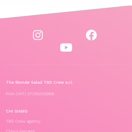
The Blonde Salad TBS Crew s.r.l.
P.IVA (VAT) 07310020966
CHI SIAMO
TBS Crew agency
Chiara Ferragni