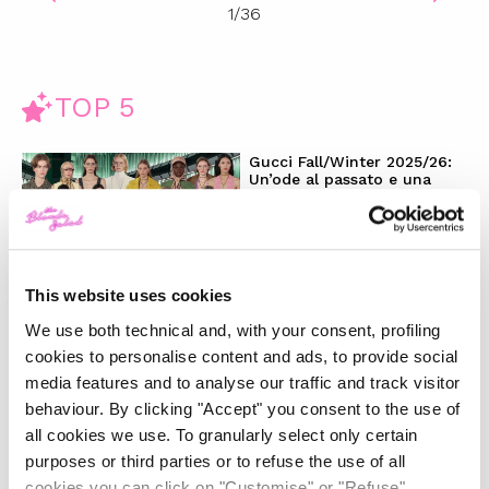
1
/
36
TOP 5
Gucci Fall/Winter 2025/26:
Un’ode al passato e una
riflessione sul futuro
-
FASHION
FEBRUARY 28, 2025
This website uses cookies
La magia del Natale e la
We use both technical and, with your consent, profiling
nostra wishlist per i regali
perfetti
cookies to personalise content and ads, to provide social
media features and to analyse our traffic and track visitor
behaviour. By clicking "Accept" you consent to the use of
-
LIFESTYLE
DECEMBER 4, 2024
all cookies we use. To granularly select only certain
purposes or third parties or to refuse the use of all
Il trend ‘Wicked’: moda e
cookies you can click on "Customise" or "Refuse"